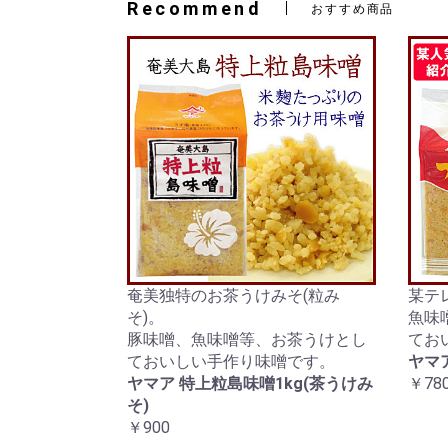
Recommend
おすすめ商品
奄美独特のお茶うけみそ(粒み
某テ
そ)。
魚味
豚味噌、魚味噌等、お茶うけとし
てお
ておいしい手作り味噌です。
ヤマア
ヤマア 特上粒島味噌1kg(茶うけみ
￥78
そ)
￥900