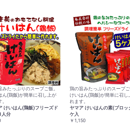
旨みたっぷりのスープご飯。
鶏の旨みたっぷりのスープご
はん(鶏飯)が簡単に召し上が
けいはん(鶏飯)が簡単に召し
す。
れます。
ア けいはん(鶏飯)フリーズド
ヤマア けいはんの素(ブロック
1人分
ケ入
0
￥1,150