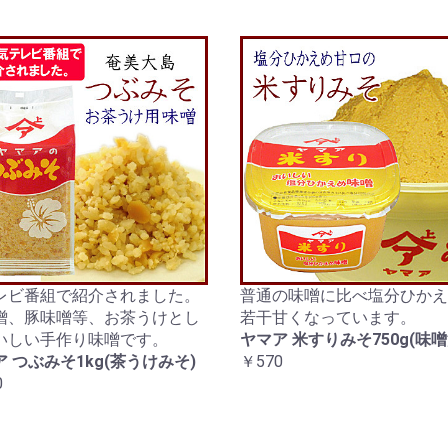
レビ番組で紹介されました。
普通の味噌に比べ塩分ひかえ
噌、豚味噌等、お茶うけとし
若干甘くなっています。
いしい手作り味噌です。
ヤマア 米すりみそ750g(味噌
 つぶみそ1kg(茶うけみそ)
￥570
0