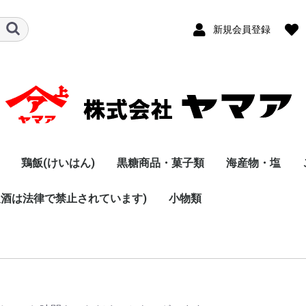
新規会員登録
鶏飯(けいはん)
黒糖商品・菓子類
海産物・塩
飲酒は法律で禁止されています)
・つくだに
ト・味噌汁
黒砂糖
菓子類・その他
小物類