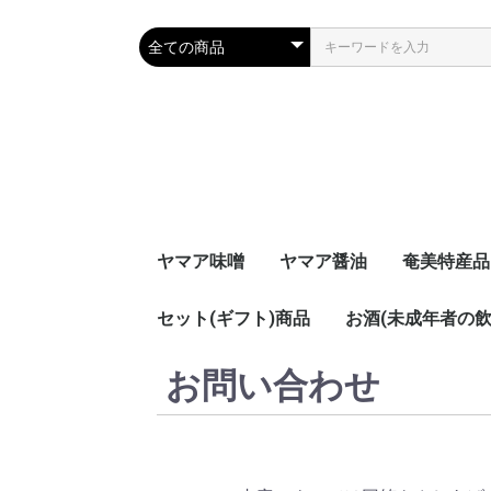
ヤマア味噌
ヤマア醤油
奄美特産品
セット(ギフト)商品
お酒(未成年者の
茶うけみそ
スープセッ
セット
お問い合わせ