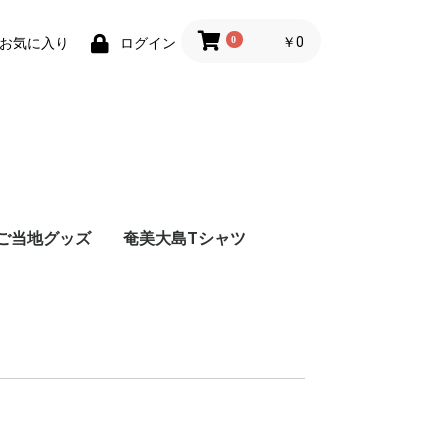
0
￥0
お気に入り
ログイン
ご当地グッズ
奄美大島Tシャツ
奄美大島限定ハローキ
奄美大島限定スヌーピ
ティ
ー