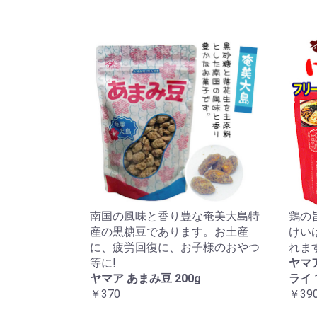
南国の風味と香り豊な奄美大島特
鶏の
産の黒糖豆であります。お土産
けい
に、疲労回復に、お子様のおやつ
れま
等に!
ヤマ
ヤマア あまみ豆 200g
ライ 
￥370
￥39