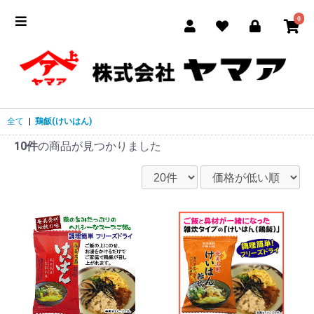
0
全て
|
鶏飯(けいはん)
10件
の商品が見つかりました