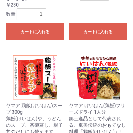
￥230
数量
カートに入れる
カートに入れる
ヤマア 鶏飯(けいはん)スー
ヤマア けいはん(鶏飯)フリ
プ 300g
ーズドライ 1人分
鶏飯(けいはん)や、うどん
郷土逸品として代表され
のスープ、茶碗蒸し、親子
る、奄美伝統のおもてなし
丼のだしにも使えます。
料理「鶏飯(けいはん)」!