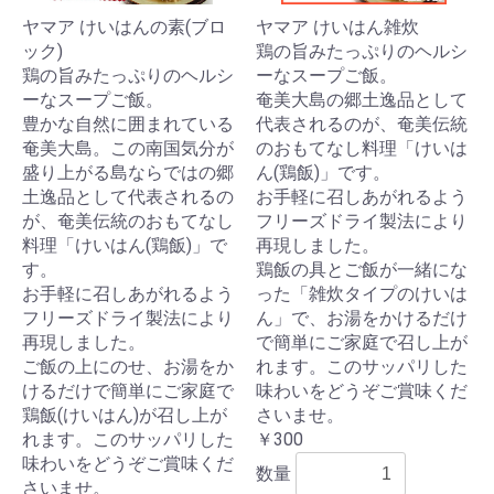
ヤマア けいはんの素(ブロ
ヤマア けいはん雑炊
ック)
鶏の旨みたっぷりのヘルシ
鶏の旨みたっぷりのヘルシ
ーなスープご飯。
ーなスープご飯。
奄美大島の郷土逸品として
豊かな自然に囲まれている
代表されるのが、奄美伝統
奄美大島。この南国気分が
のおもてなし料理「けいは
盛り上がる島ならではの郷
ん(鶏飯)」です。
土逸品として代表されるの
お手軽に召しあがれるよう
が、奄美伝統のおもてなし
フリーズドライ製法により
料理「けいはん(鶏飯)」で
再現しました。
す。
鶏飯の具とご飯が一緒にな
お手軽に召しあがれるよう
った「雑炊タイプのけいは
フリーズドライ製法により
ん」で、お湯をかけるだけ
再現しました。
で簡単にご家庭で召し上が
ご飯の上にのせ、お湯をか
れます。このサッパリした
けるだけで簡単にご家庭で
味わいをどうぞご賞味くだ
鶏飯(けいはん)が召し上が
さいませ。
れます。このサッパリした
￥300
味わいをどうぞご賞味くだ
数量
さいませ。