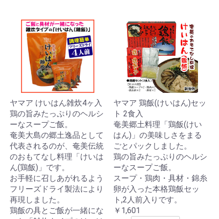
ヤマア けいはん雑炊4ヶ入
ヤマア 鶏飯(けいはん)セッ
鶏の旨みたっぷりのヘルシ
ト 2食入
ーなスープご飯。
奄美郷土料理「鶏飯(けい
奄美大島の郷土逸品として
はん)」の美味しさをまる
代表されるのが、奄美伝統
ごとパックしました。
のおもてなし料理「けいは
鶏の旨みたっぷりのヘルシ
ん(鶏飯)」です。
ーなスープご飯。
お手軽に召しあがれるよう
スープ・鶏肉・具材・錦糸
フリーズドライ製法により
卵が入った本格鶏飯セッ
再現しました。
ト,2人前入りです。
鶏飯の具とご飯が一緒にな
￥1,601