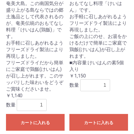
奄美大島。この南国気分が
おもてなし料理「けいは
盛り上がる島ならではの郷
ん」です。
土逸品として代表されるの
お手軽に召しあがれるよう
が、奄美伝統のおもてなし
フリーズドライ製法により
料理「けいはん(鶏飯)」で
再現しました。
す。
ご飯の上にのせ、お湯をか
お手軽に召しあがれるよう
けるだけで簡単にご家庭で
フリーズドライ製法により
鶏飯(けいはん)が召し上が
再現しました。
れます。
フリーズドライだから簡単
■内容量:けいはんの素5個
にご家庭で鶏飯(けいはん)
入り
が召し上がれます。このサ
￥1,150
ッパリした味わいをどうぞ
数量
ご賞味くださいませ。
￥1,140
数量
カートに入れる
カートに入れる