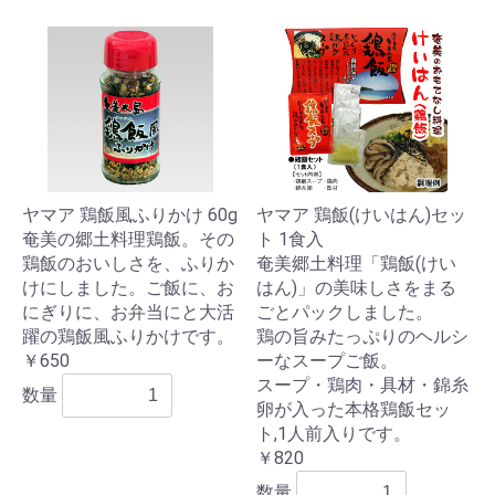
ヤマア 鶏飯風ふりかけ 60g
ヤマア 鶏飯(けいはん)セッ
奄美の郷土料理鶏飯。その
ト 1食入
鶏飯のおいしさを、ふりか
奄美郷土料理「鶏飯(けい
けにしました。ご飯に、お
はん)」の美味しさをまる
にぎりに、お弁当にと大活
ごとパックしました。
躍の鶏飯風ふりかけです。
鶏の旨みたっぷりのヘルシ
￥650
ーなスープご飯。
スープ・鶏肉・具材・錦糸
数量
卵が入った本格鶏飯セッ
ト,1人前入りです。
￥820
数量