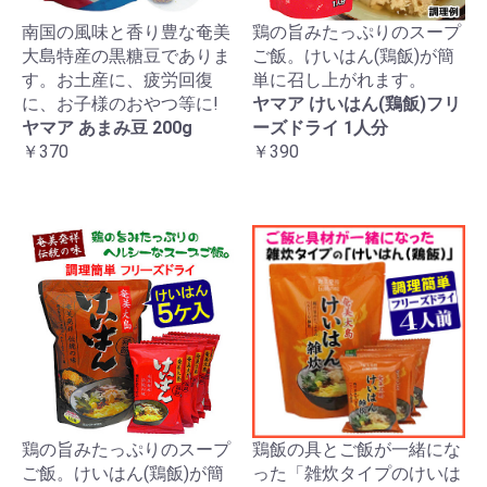
南国の風味と香り豊な奄美
鶏の旨みたっぷりのスープ
大島特産の黒糖豆でありま
ご飯。けいはん(鶏飯)が簡
す。お土産に、疲労回復
単に召し上がれます。
に、お子様のおやつ等に!
ヤマア けいはん(鶏飯)フリ
ヤマア あまみ豆 200g
ーズドライ 1人分
￥370
￥390
鶏の旨みたっぷりのスープ
鶏飯の具とご飯が一緒にな
ご飯。けいはん(鶏飯)が簡
った「雑炊タイプのけいは