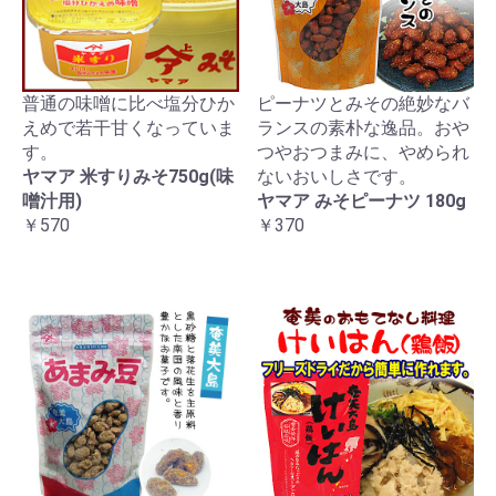
普通の味噌に比べ塩分ひか
ピーナツとみその絶妙なバ
えめで若干甘くなっていま
ランスの素朴な逸品。おや
す。
つやおつまみに、やめられ
ヤマア 米すりみそ750g(味
ないおいしさです。
噌汁用)
ヤマア みそピーナツ 180g
￥570
￥370