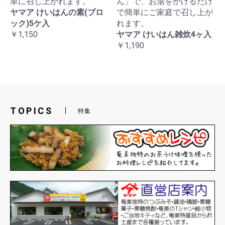
単に召し上がれます。
ん」で、お湯をかけるだけ
ヤマア けいはんの素(ブロ
で簡単にご家庭で召し上が
ック)5ケ入
れます。
￥1,150
ヤマア けいはん雑炊4ヶ入
￥1,190
TOPICS
特集