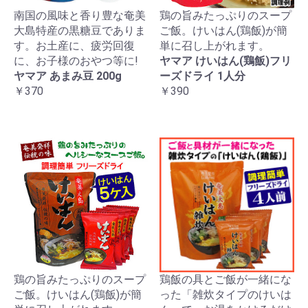
南国の風味と香り豊な奄美
鶏の旨みたっぷりのスープ
大島特産の黒糖豆でありま
ご飯。けいはん(鶏飯)が簡
す。お土産に、疲労回復
単に召し上がれます。
に、お子様のおやつ等に!
ヤマア けいはん(鶏飯)フリ
ヤマア あまみ豆 200g
ーズドライ 1人分
￥370
￥390
鶏の旨みたっぷりのスープ
鶏飯の具とご飯が一緒にな
ご飯。けいはん(鶏飯)が簡
った「雑炊タイプのけいは