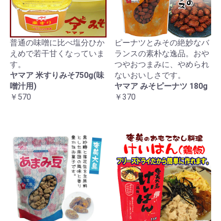
普通の味噌に比べ塩分ひか
ピーナツとみその絶妙なバ
えめで若干甘くなっていま
ランスの素朴な逸品。おや
す。
つやおつまみに、やめられ
ヤマア 米すりみそ750g(味
ないおいしさです。
噌汁用)
ヤマア みそピーナツ 180g
￥570
￥370