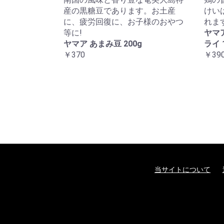
産の黒糖豆であります。お土産
けい
に、疲労回復に、お子様のおやつ
れま
等に!
ヤマ
ヤマア あまみ豆 200g
ライ 
￥370
￥39
当サイトについて