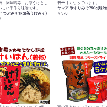
噌、豚味噌等、お茶うけとし
若干甘くなっています。
いしい手作り味噌です。
ヤマア 米すりみそ750g(味噌
 つぶみそ1kg(茶うけみそ)
￥570
0
旨みたっぷりのスープご飯。
鶏の旨みたっぷりのスープご