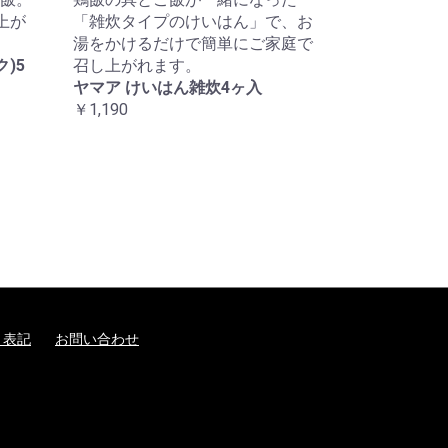
上が
「雑炊タイプのけいはん」で、お
湯をかけるだけで簡単にご家庭で
)5
召し上がれます。
ヤマア けいはん雑炊4ヶ入
￥1,190
く表記
お問い合わせ