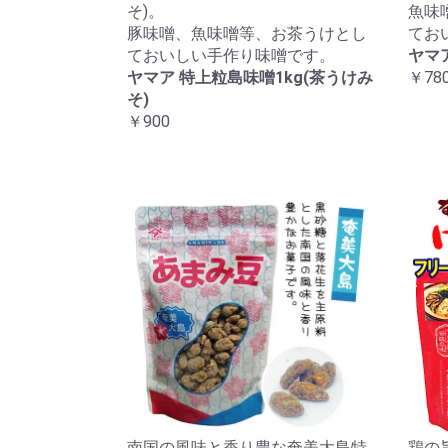
そ)。
魚味
豚味噌、魚味噌等、お茶うけとし
てお
ておいしい手作り味噌です。
ヤマア
ヤマア 特上粒島味噌1kg(茶うけみ
￥78
そ)
￥900
南国の風味と香り豊な奄美大島特
鶏の