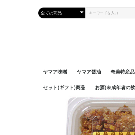
ヤマア味噌
ヤマア醤油
奄美特産品
セット(ギフト)商品
お酒(未成年者の
茶うけみそ
スープセッ
セット