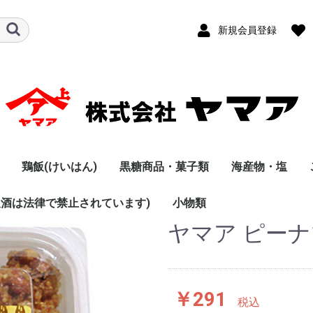
新規会員登録
鶏飯(けいはん)
黒糖商品・菓子類
海産物・塩
飲酒は法律で禁止されています)
・つくだに
ト・味噌汁
黒砂糖
菓子類・その他
小物類
ヤマア ピーナツ
￥291
税込