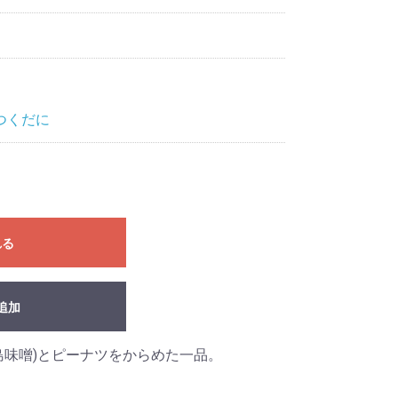
つくだに
れる
追加
島味噌)とピーナツをからめた一品。