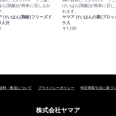
はん(鶏飯)が簡単に召し上が
けいはん(鶏飯)が簡単に召し
す。
れます。
ア けいはん(鶏飯)フリーズド
ヤマア けいはんの素(ブロック
1人分
ケ入
0
￥1,150
送料・配送について
プライバシーポリシー
特定商取引法に基づ
株式会社ヤマア