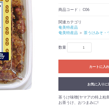
商品コード：
C06
関連カテゴリ
奄美特産品
奄美特産品
＞
茶うけみそ・
数量
カートに入
お気に入りに
茶うけ味噌(ヤマアの特上粒
お茶うけ、おつまみに!