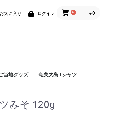
0
￥0
お気に入り
ログイン
ご当地グッズ
奄美大島Tシャツ
奄美大島限定ハローキ
奄美大島限定スヌーピ
ティ
ー
みそ 120g